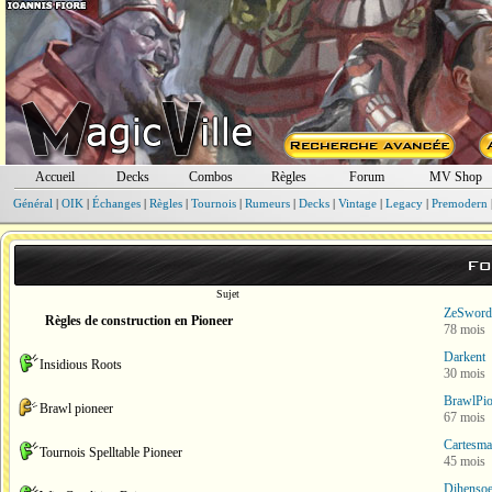
Accueil
Decks
Combos
Règles
Forum
MV Shop
Général
|
OIK
|
Échanges
|
Règles
|
Tournois
|
Rumeurs
|
Decks
|
Vintage
|
Legacy
|
Premodern
Fo
Sujet
ZeSword
Règles de construction en Pioneer
78 mois
Darkent
Insidious Roots
30 mois
BrawlPio
Brawl pioneer
67 mois
Cartesma
Tournois Spelltable Pioneer
45 mois
Dihensoe