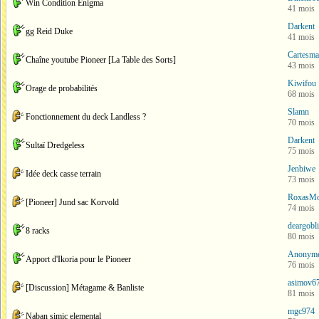
Win Condition Enigma
41 mois
Darkent
gg Reid Duke
41 mois
Cartesma
Chaîne youtube Pioneer [La Table des Sorts]
43 mois
Kiwifou
Orage de probabilités
68 mois
Slamn
Fonctionnement du deck Landless ?
70 mois
Darkent
Sultaï Dredgeless
75 mois
Jenbiwe
Idée deck casse terrain
73 mois
RoxasM
[Pioneer] Jund sac Korvold
74 mois
deargobl
8 racks
80 mois
Anonym
Apport d'Ikoria pour le Pioneer
76 mois
asimov6
[Discussion] Métagame & Banliste
81 mois
mgc974
Naban simic elemental