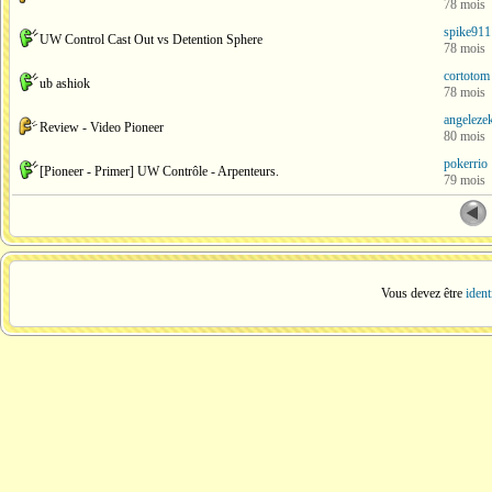
78 mois
spike911
UW Control Cast Out vs Detention Sphere
78 mois
cortotom
ub ashiok
78 mois
angelezek
Review - Video Pioneer
80 mois
pokerrio
[Pioneer - Primer] UW Contrôle - Arpenteurs.
79 mois
Vous devez être
ident