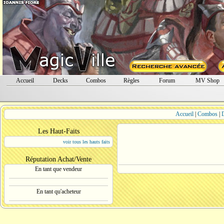
Accueil
Decks
Combos
Règles
Forum
MV Shop
Accueil
|
Combos
|
Les Haut-Faits
voir tous les hauts faits
Réputation Achat/Vente
En tant que vendeur
En tant qu'acheteur