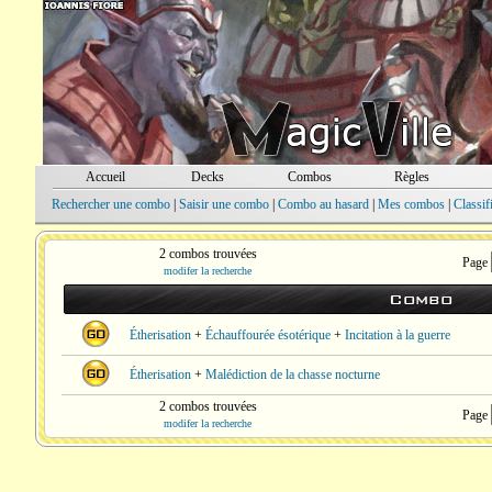
Accueil
Decks
Combos
Règles
Rechercher une combo
|
Saisir une combo
|
Combo au hasard
|
Mes combos
|
Classif
2 combos trouvées
Page
modifer la recherche
Combo
Étherisation
+
Échauffourée ésotérique
+
Incitation à la guerre
Étherisation
+
Malédiction de la chasse nocturne
2 combos trouvées
Page
modifer la recherche