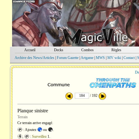
Accueil
Decks
Combos
Règles
Archive des News/Articles
|
Forum Gazette
|
Artgame
|
MWS
|
MV wiki
|
Contact
|
S
De
/ 192
Planque sinistre
Terrain
Ce terrain arrive engagé.
: Ajoutez
ou
.
,
:
Surveillez
1
.