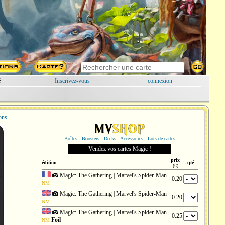
é
Inscrivez-vous
connexion
ions
Boîtes - Boosters - Decks - Accessoires - Lots de cartes
Vendez vos cartes Magic !
prix
édition
qté
(€)
Magic: The Gathering | Marvel's Spider-Man
0.20
NM
Magic: The Gathering | Marvel's Spider-Man
0.20
NM
Magic: The Gathering | Marvel's Spider-Man
0.25
Foil
NM