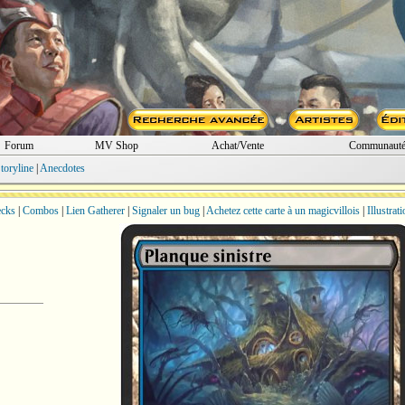
Forum
MV Shop
Achat/Vente
Communaut
toryline
|
Anecdotes
cks
|
Combos
|
Lien Gatherer
|
Signaler un bug
|
Achetez cette carte à un magicvillois
|
Illustrat