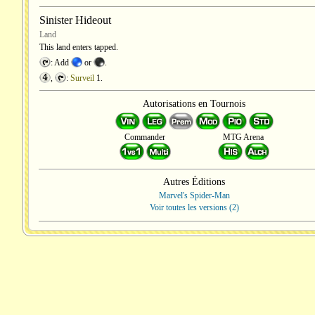
Sinister Hideout
Land
This land enters tapped.
: Add
or
.
,
:
Surveil
1
.
Autorisations en Tournois
Commander
MTG Arena
Autres Éditions
Marvel's Spider-Man
Voir toutes les versions (2)