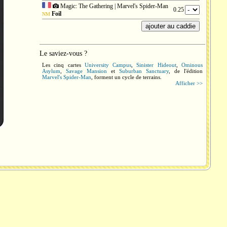
Magic: The Gathering | Marvel's Spider-Man
0.25
Foil
NM
Le saviez-vous ?
Les cinq cartes
University Campus
,
Sinister Hideout
,
Ominous
Asylum
,
Savage Mansion
et
Suburban Sanctuary
, de l'édition
Marvel's Spider-Man
, forment un cycle de terrains.
Afficher >>