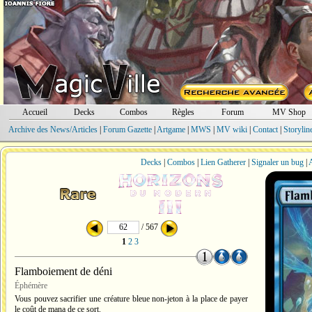
Accueil
Decks
Combos
Règles
Forum
MV Shop
Archive des News/Articles
|
Forum Gazette
|
Artgame
|
MWS
|
MV wiki
|
Contact
|
Storylin
Decks
|
Combos
|
Lien Gatherer
|
Signaler un bug
|
A
/ 567
1
2
3
Flamboiement de déni
Éphémère
Vous pouvez sacrifier une créature bleue non-jeton à la place de payer
le coût de mana de ce sort.